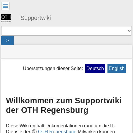
Benutzer-
Werkzeuge
Supportwiki
Werkzeuge
>
Navigationsmenüs
Seitenstatus
Standortanzeiger
Sie
und
befinden
Suche
Seiten-
sich
Werkzeuge
Übersetzungen dieser Seite:
Deutsch
English
hier:
M
e
t
a
i
Willkommen zum Supportwiki
n
der OTH Regensburg
f
o
r
Diese Wiki enthält Dokumentationen rund um die IT-
m
Dienste der
OTH Regensburg
. Mitwirken können
a