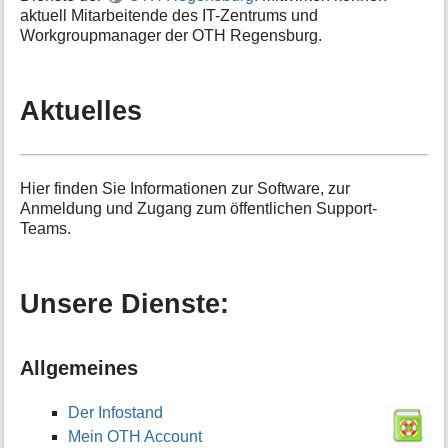
t
aktuell Mitarbeitende des IT-Zentrums und
i
Workgroupmanager der OTH Regensburg.
o
n
e
Aktuelles
n
z
u
r
S
Hier finden Sie Informationen zur Software, zur
e
Anmeldung und Zugang zum öffentlichen Support-
i
Teams.
t
e
Unsere Dienste:
Allgemeines
Der Infostand
Mein OTH Account