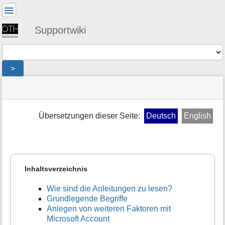
Benutzer-
Werkzeuge
Supportwiki
Werkzeuge
>
Navigationsmenüs
Seitenstatus
Standortanzeiger
Sie
und
befinden
Suche
»
Seiten-
sich
public
Werkzeuge
Übersetzungen dieser Seite:
Deutsch
English
hier:
»
M
mfa
e
»
t
anleitung_fuer_die_anleitung
a
i
Inhaltsverzeichnis
n
f
Wie sind die Anleitungen zu lesen?
o
Grundlegende Begriffe
r
Anlegen von weiteren Faktoren mit
m
Microsoft Account
a