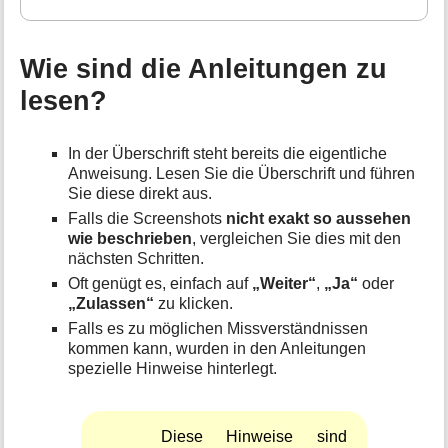
t
i
o
Wie sind die Anleitungen zu
n
e
lesen?
n
z
u
In der Überschrift steht bereits die eigentliche
r
Anweisung. Lesen Sie die Überschrift und führen
S
Sie diese direkt aus.
e
Falls die Screenshots
nicht exakt so aussehen
i
wie beschrieben
, vergleichen Sie dies mit den
t
nächsten Schritten.
e
Oft genügt es, einfach auf
„Weiter“
,
„Ja“
oder
„Zulassen“
zu klicken.
Falls es zu möglichen Missverständnissen
kommen kann, wurden in den Anleitungen
spezielle Hinweise hinterlegt.
Diese Hinweise sind