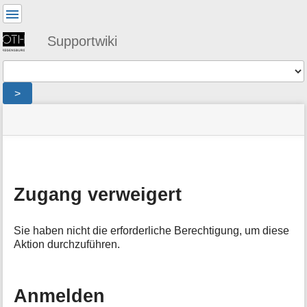
Benutzer-
Werkzeuge
Supportwiki
Werkzeuge
>
Navigationsmenüs
Seitenstatus
Standortanzeiger
Sie
und
befinden
Suche
»
Seiten-
sich
public
Werkzeuge
hier:
»
M
netz
:
e
denied
Zugang verweigert
t
a
i
Sie haben nicht die erforderliche Berechtigung, um diese
n
Aktion durchzuführen.
f
o
r
m
Anmelden
a