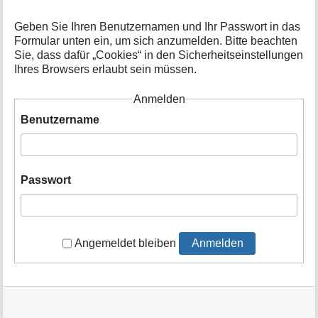
t
i
Geben Sie Ihren Benutzernamen und Ihr Passwort in das
o
Formular unten ein, um sich anzumelden. Bitte beachten
n
Sie, dass dafür „Cookies“ in den Sicherheitseinstellungen
e
Ihres Browsers erlaubt sein müssen.
n
z
Anmelden
u
r
Benutzername
S
e
i
t
Passwort
e
Angemeldet bleiben
Anmelden