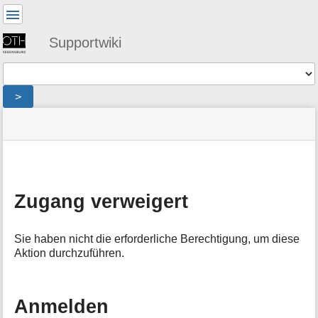
Benutzer-
Werkzeuge
Supportwiki
Werkzeuge
>
Navigationsmenüs
Seitenstatus
Standortanzeiger
Sie
und
befinden
Suche
»
Seiten-
sich
stdplaner
:
Werkzeuge
hier:
denied
M
e
Zugang verweigert
t
a
i
Sie haben nicht die erforderliche Berechtigung, um diese
n
Aktion durchzuführen.
f
o
r
m
Anmelden
a