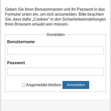
t
i
Geben Sie Ihren Benutzernamen und Ihr Passwort in das
o
Formular unten ein, um sich anzumelden. Bitte beachten
n
Sie, dass dafür „Cookies“ in den Sicherheitseinstellungen
e
Ihres Browsers erlaubt sein müssen.
n
z
Anmelden
u
r
Benutzername
S
e
i
t
Passwort
e
Angemeldet bleiben
Anmelden