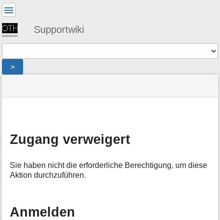
Benutzer-
Werkzeuge
Supportwiki
Werkzeuge
>
Navigationsmenüs
Seitenstatus
Standortanzeiger
Sie
und
befinden
Suche
»
Seiten-
sich
public
Werkzeuge
hier:
»
M
software
e
»
Zugang verweigert
t
office365
:
a
denied
i
Sie haben nicht die erforderliche Berechtigung, um diese
n
Aktion durchzuführen.
f
o
r
m
Anmelden
a