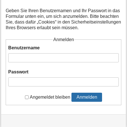
t
i
Geben Sie Ihren Benutzernamen und Ihr Passwort in das
o
Formular unten ein, um sich anzumelden. Bitte beachten
n
Sie, dass dafür „Cookies“ in den Sicherheitseinstellungen
e
Ihres Browsers erlaubt sein müssen.
n
z
Anmelden
u
r
Benutzername
S
e
i
t
Passwort
e
Angemeldet bleiben
Anmelden