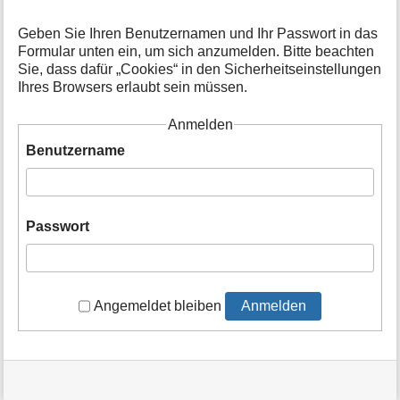
t
i
Geben Sie Ihren Benutzernamen und Ihr Passwort in das
o
Formular unten ein, um sich anzumelden. Bitte beachten
n
Sie, dass dafür „Cookies“ in den Sicherheitseinstellungen
e
Ihres Browsers erlaubt sein müssen.
n
z
Anmelden
u
r
Benutzername
S
e
i
t
Passwort
e
Angemeldet bleiben
Anmelden