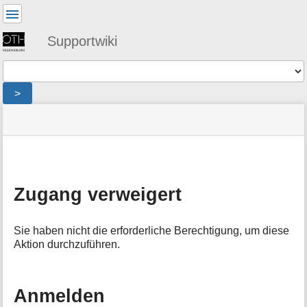
Benutzer-
Werkzeuge
Supportwiki
Werkzeuge
>
Navigationsmenüs
Seitenstatus
Standortanzeiger
Sie
und
befinden
Suche
»
Seiten-
sich
public
Werkzeuge
hier:
»
M
netz
e
»
Zugang verweigert
t
vpn_forticlient_android
:
a
denied
i
Sie haben nicht die erforderliche Berechtigung, um diese
n
Aktion durchzuführen.
f
o
r
m
Anmelden
a