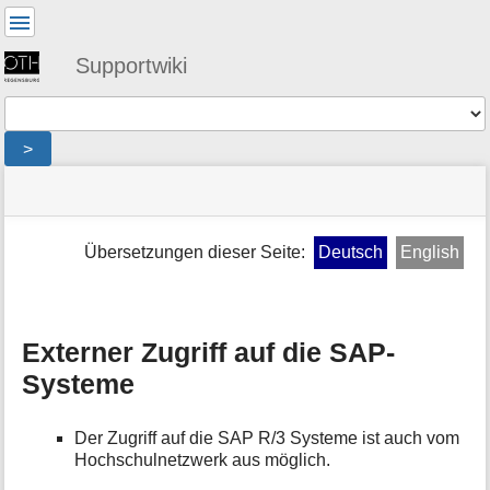
Benutzer-
Werkzeuge
Supportwiki
Werkzeuge
>
Navigationsmenüs
Seitenstatus
Standortanzeiger
Sie
und
befinden
Suche
»
Seiten-
sich
public
Werkzeuge
Übersetzungen dieser Seite:
Deutsch
English
hier:
»
M
sonstiges
e
»
t
portal
a
»
Externer Zugriff auf die SAP-
i
sapgui_extern
Systeme
n
f
o
Der Zugriff auf die SAP R/3 Systeme ist auch vom
r
Hochschulnetzwerk aus möglich.
m
a