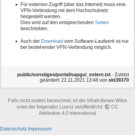
Für externen Zugriff (über das Internet) muss eine
t
i
VPN-Verbindung mit dem Hochschulnetz
o
hergestellt werden.
n
Dies wird auf den entsprechenden
Seiten
e
beschrieben.
n
z
Auch der
Download
vom
Software-Laufwerk
ist nur
u
bei bestehender VPN-Verbindung möglich.
r
S
e
i
t
public/sonstiges/portal/sapgui_extern.txt
· Zuletzt
e
geändert:
22.11.2021 13:48
von
skt39370
Falls nicht anders bezeichnet, ist der Inhalt dieses Wikis
unter der folgenden Lizenz veröffentlicht:
CC
Attribution 4.0 International
Datenschutz
Impressum