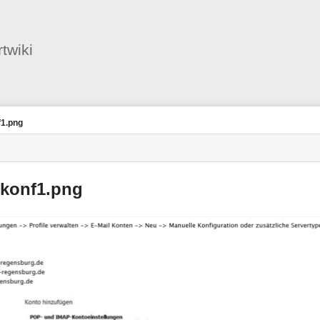
Benutzer-
Werkzeuge
twiki
f1.png
lkonf1.png