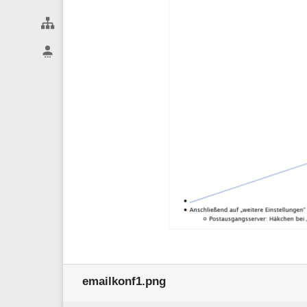
Webseiten-Werkzeuge
Benutzer-Werkzeuge
emailkonf1.png