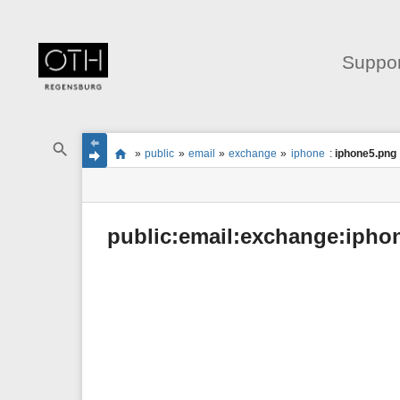
Suppor
Navigationsmenüs
Wikiübergreifende
Seitenstatus
Standortanzeiger
Sie
Schnellsuche
und
»
public
»
email
»
exchange
»
iphone
:
iphone5.png
befinden
Seiten-
Suche
sich
Werkzeuge
hier:
public:email:exchange:ipho