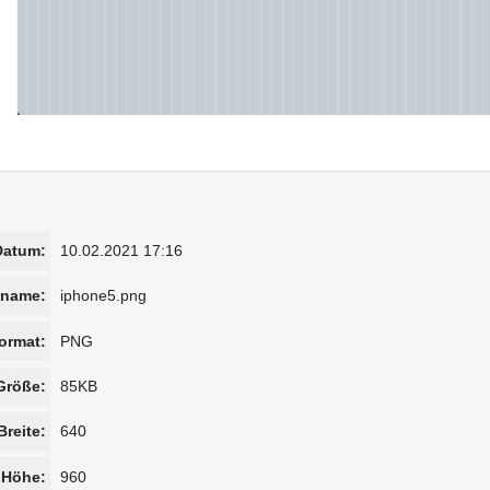
Datum:
10.02.2021 17:16
iname:
iphone5.png
ormat:
PNG
Größe:
85KB
Breite:
640
Höhe:
960