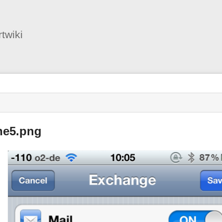
Benutzer-
Werkzeuge
twiki
ne5.png