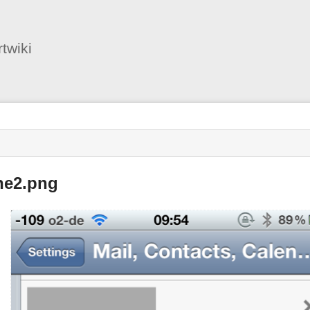
Benutzer-
Werkzeuge
twiki
ne2.png