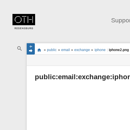
Suppor
Navigationsmenüs
Wikiübergreifende
Seitenstatus
Standortanzeiger
Sie
Schnellsuche
und
»
public
»
email
»
exchange
»
iphone
:
iphone2.png
befinden
Seiten-
Suche
sich
Werkzeuge
hier:
public:email:exchange:ipho