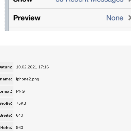
Datum:
10.02.2021 17:16
iname:
iphone2.png
ormat:
PNG
Größe:
75KB
Breite:
640
Höhe:
960