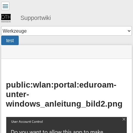
Benutzer-
Werkzeuge
Supportwiki
Werkzeuge
test
Navigationsmenüs
Seitenstatus
Standortanzeiger
Sie
und
befinden
Suche
»
Seiten-
sich
en
Werkzeuge
hier:
»
public
»
public:wlan:portal:eduroam-
wlan
:
unter-
eduroam-
unter-
windows_anleitung_bild2.png
windows_anleitung_bild2.png