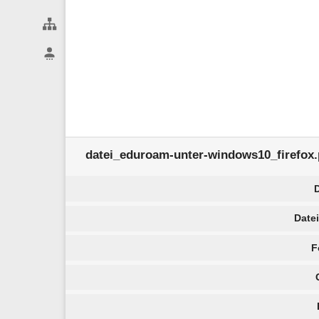
Webseiten-Werkzeuge
Benutzer-Werkzeuge
datei_eduroam-unter-windows10_firefox
Date
F