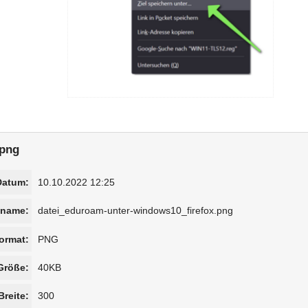
.png
Datum:
10.10.2022 12:25
iname:
datei_eduroam-unter-windows10_firefox.png
ormat:
PNG
Größe:
40KB
Breite:
300