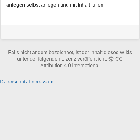
t
anlegen
selbst anlegen und mit Inhalt füllen.
i
o
n
e
n
z
u
r
Falls nicht anders bezeichnet, ist der Inhalt dieses Wikis
S
unter der folgenden Lizenz veröffentlicht:
CC
e
Attribution 4.0 International
i
t
Datenschutz
Impressum
e