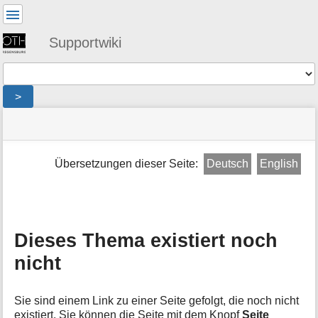
Benutzer-
Werkzeuge
Supportwiki
Werkzeuge
>
Navigationsmenüs
Seitenstatus
Standortanzeiger
Sie
und
befinden
Suche
»
Seiten-
sich
public
Werkzeuge
Übersetzungen dieser Seite:
Deutsch
English
hier:
»
M
wlan
e
»
t
portal
a
»
i
Dieses Thema existiert noch
uebersicht_id_public
n
»
nicht
f
wlan
o
»
r
portal
Sie sind einem Link zu einer Seite gefolgt, die noch nicht
m
»
existiert. Sie können die Seite mit dem Knopf
Seite
a
uebersicht