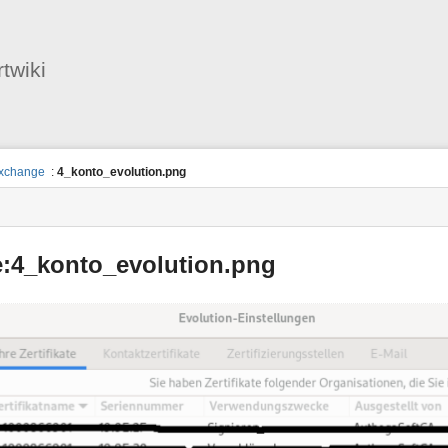
Benutzer-
Werkzeuge
twiki
exchange
:
4_konto_evolution.png
e:4_konto_evolution.png