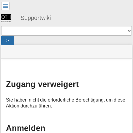
Benutzer-
Werkzeuge
Supportwiki
Werkzeuge
>
Navigationsmenüs
Seitenstatus
Standortanzeiger
Sie
und
befinden
Suche
»
Seiten-
sich
public
Werkzeuge
hier:
»
M
netz
e
»
Zugang verweigert
t
eduvpn
:
a
denied
i
Sie haben nicht die erforderliche Berechtigung, um diese
n
Aktion durchzuführen.
f
o
r
m
Anmelden
a