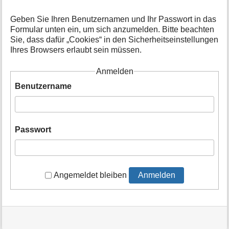
t
i
Geben Sie Ihren Benutzernamen und Ihr Passwort in das
o
Formular unten ein, um sich anzumelden. Bitte beachten
n
Sie, dass dafür „Cookies“ in den Sicherheitseinstellungen
e
Ihres Browsers erlaubt sein müssen.
n
z
Anmelden
u
r
Benutzername
S
e
i
t
Passwort
e
Angemeldet bleiben
Anmelden