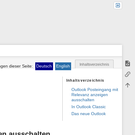
Quell
Inhaltsverzeichnis
gen dieser Seite:
Deutsch
English
M
Links
e
t
Inhaltsverzeichnis
Nach
a
i
Outlook Posteingang mit
n
Relevanz anzeigen
f
ausschalten
o
In Outlook Classic
r
m
Das neue Outlook
a
t
i
en ausschalten
o