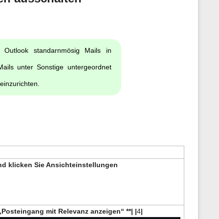
n
e
n
z
u
r
Outlook standarnmösig Mails in
S
e
i
ails unter Sonstige untergeordnet
t
e
einzurichten.
d klicken Sie Ansichteinstellungen
„Posteingang mit Relevanz anzeigen“ **| |
4
|